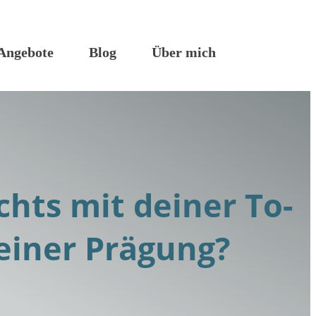
Angebote
Blog
Über mich
chts mit deiner To-
deiner Prägung?