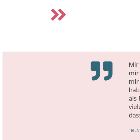
Mir 
mir
mir
hab
als
vie
das
TEIL