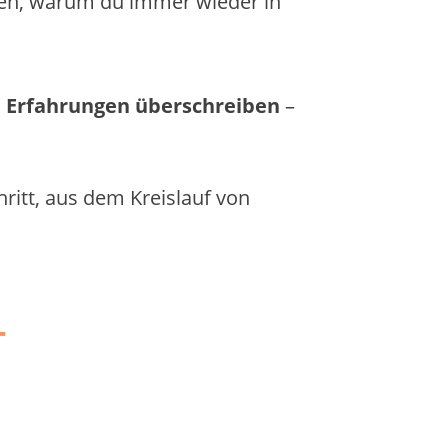
ehen, warum du immer wieder in
n Erfahrungen überschreiben
–
hritt, aus dem Kreislauf von
-